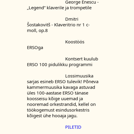
				George Enescu - 
„Legend“ klaverile ja trompetile
				Dmitri 
Šostakovitš - Klaveritrio nr 1 c-
moll, op.8
				Koostöös 
ERSOga
				Kontsert kuulub 
ERSO 100 pidulikku programmi
				Lossimuusika 
sarjas esineb ERSO tulevik! Põneva 
kammermuusika kavaga astuvad 
üles 100-aastase ERSO tänase 
koosseisu kõige uuemad ja 
nooremad orkestrandid, kellel on 
töökogemust esindusorkestris 
kõigest ühe hooaja jagu.
PILETID 