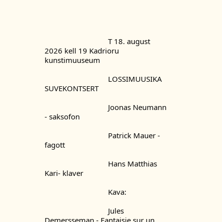
				T 18. august 
2026 kell 19 Kadrioru 
kunstimuuseum
				LOSSIMUUSIKA 
SUVEKONTSERT
				Joonas Neumann 
- saksofon
				Patrick Mauer - 
fagott
				Hans Matthias 
Kari- klaver
				Kava:
				Jules 
Demersseman - Fantaisie sur un 