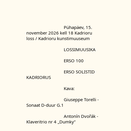
				Pühapäev, 15. 
november 2026 kell 18 Kadrioru 
loss / Kadrioru kunstimuuseum
				LOSSIMUUSIKA
				ERSO 100
				ERSO SOLISTID 
KADRIORUS
				Kava:
				Giuseppe Torelli - 
Sonaat D-duur G.1
				Antonín Dvořák - 
Klaveritrio nr 4 „Dumky“ 