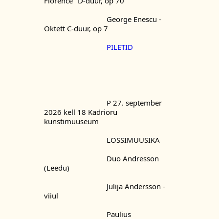
Florence" D-duur, op 70
				George Enescu - 
Oktett C-duur, op 7
PILETID
				P 27. september 
2026 kell 18 Kadrioru 
kunstimuuseum
				LOSSIMUUSIKA
				Duo Andresson 
(Leedu)
				Julija Andersson - 
viiul
				Paulius 