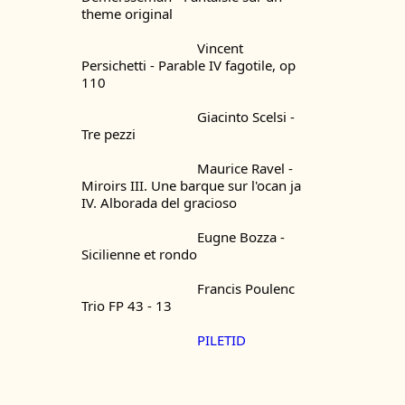
theme original
				Vincent 
Persichetti - Parable IV fagotile, op 
110
				Giacinto Scelsi - 
Tre pezzi
				Maurice Ravel - 
Miroirs III. Une barque sur l'ocan ja 
IV. Alborada del gracioso
				Eugne Bozza - 
Sicilienne et rondo
				Francis Poulenc 
Trio FP 43 - 13
PILETID