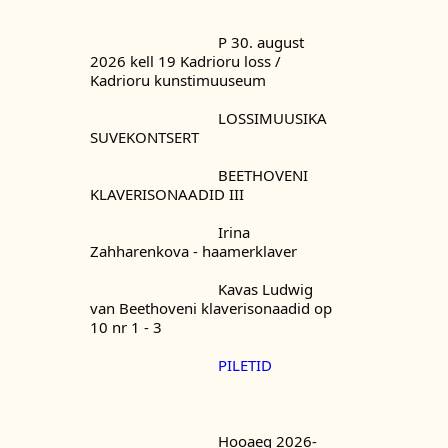
				P 30. august 
2026 kell 19 Kadrioru loss / 
Kadrioru kunstimuuseum
				LOSSIMUUSIKA 
SUVEKONTSERT
				BEETHOVENI 
KLAVERISONAADID III
				Irina 
Zahharenkova - haamerklaver
				Kavas Ludwig 
van Beethoveni klaverisonaadid op 
10 nr 1 - 3
PILETID
				Hooaeg 2026-